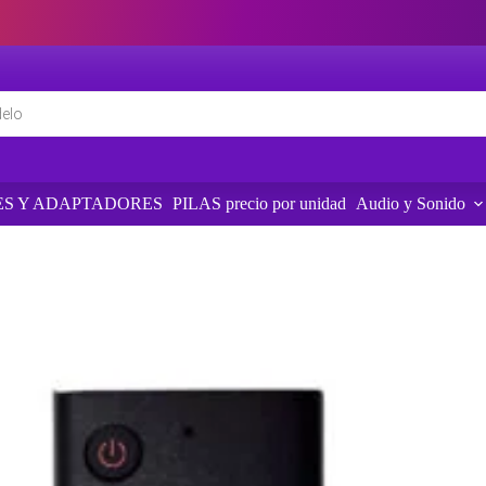
S Y ADAPTADORES
PILAS precio por unidad
Audio y Sonido