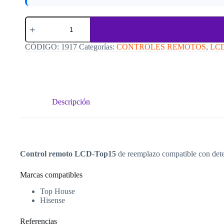
Control
remoto
LCD-
Top15
CÓDIGO:
1917
Categorías:
CONTROLES REMOTOS
,
LCD
para
TV
LED
Top
House
y
Descripción
Hisense
cantidad
Control remoto LCD-Top15
de reemplazo compatible con det
Marcas compatibles
Top House
Hisense
Referencias