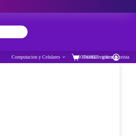
Computacion y Celulares
SOPORTE
Cuenta/ registro
info mayorista
Carro
de
compra