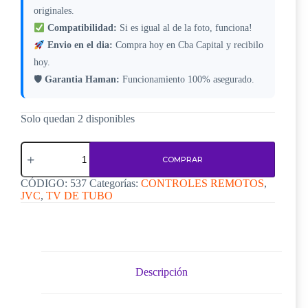
originales.
Compatibilidad:
Si es igual al de la foto, funciona!
Envio en el dia:
Compra hoy en Cba Capital y recibilo
hoy.
🛡
Garantia Haman:
Funcionamiento 100% asegurado.
Solo quedan 2 disponibles
Control
Remoto
COMPRAR
JVC
C537
CÓDIGO:
537
Categorías:
CONTROLES REMOTOS
,
cantidad
JVC
,
TV DE TUBO
Descripción