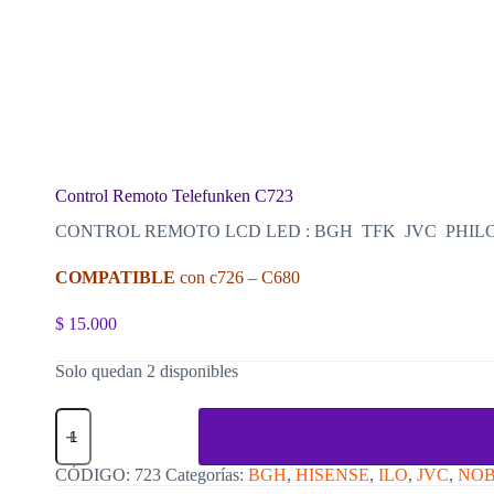
Control Remoto Telefunken C723
CONTROL REMOTO LCD LED : BGH TFK JVC PHIL
COMPATIBLE
con c726 – C680
$
15.000
Solo quedan 2 disponibles
Control
Remoto
Telefunken
C723
CÓDIGO:
723
Categorías:
BGH
,
HISENSE
,
ILO
,
JVC
,
NO
cantidad