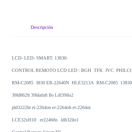
Descripción
LCD- LED- SMART: 13830:
CONTROL REMOTO LCD LED : BGH TFK JVC PHILC
RM-C2085 3830 ER-22640N HLE3213A RM-C2085 1383
39ld862ft 39ldafaft Ilo Ldf39ilo2
pld3222ht er-2264on er-2264ob er-2264ot
LCE32xH10 er22460n ldh32ilo1