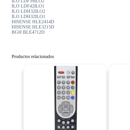
ILO LDF39ILO2
ILO LDF42ILO1
ILO LDH32ILO2
ILO LDH32ILO1
HISENSE HLE2414D
HISENSE HLE3215D
BGH BLE4712D
Productos relacionados