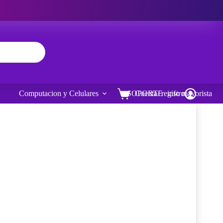
Computacion y Celulares
SOPORTE
Cuenta/ registro
info mayorista
Carro
de
compra