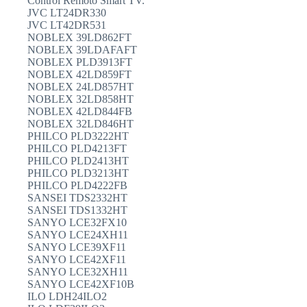
Control Remoto Smart TV.
JVC LT24DR330
JVC LT42DR531
NOBLEX 39LD862FT
NOBLEX 39LDAFAFT
NOBLEX PLD3913FT
NOBLEX 42LD859FT
NOBLEX 24LD857HT
NOBLEX 32LD858HT
NOBLEX 42LD844FB
NOBLEX 32LD846HT
PHILCO PLD3222HT
PHILCO PLD4213FT
PHILCO PLD2413HT
PHILCO PLD3213HT
PHILCO PLD4222FB
SANSEI TDS2332HT
SANSEI TDS1332HT
SANYO LCE32FX10
SANYO LCE24XH11
SANYO LCE39XF11
SANYO LCE42XF11
SANYO LCE32XH11
SANYO LCE42XF10B
ILO LDH24ILO2