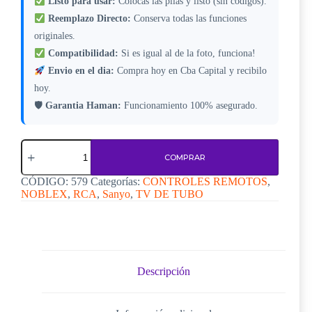
Listo para usar:
Colocas las pilas y listo (sin codigos).
Reemplazo Directo:
Conserva todas las funciones
originales.
Compatibilidad:
Si es igual al de la foto, funciona!
Envio en el dia:
Compra hoy en Cba Capital y recibilo
hoy.
🛡
Garantia Haman:
Funcionamiento 100% asegurado.
Control
remoto
COMPRAR
para
TV
CÓDIGO:
579
Categorías:
CONTROLES REMOTOS
,
TCL
NOBLEX
,
RCA
,
Sanyo
,
TV DE TUBO
–
Código
579
cantidad
Descripción