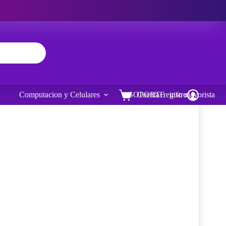
Computacion y Celulares
SOPORTE
Cuenta/ registro
info mayorista
Carro
de
compra