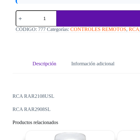
Control
Remoto
Rca
C777
CÓDIGO:
777
Categorías:
CONTROLES REMOTOS
,
RCA
cantidad
Descripción
Información adicional
RCA RAR2108USL
RCA RAR2908SL
Productos relacionados