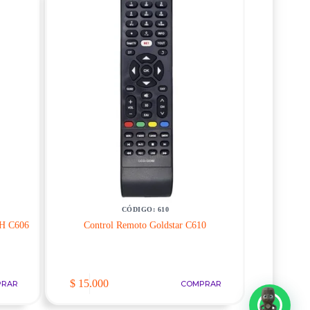
CÓDIGO: 610
GH C606
Control Remoto Goldstar C610
$
15.000
PRAR
COMPRAR