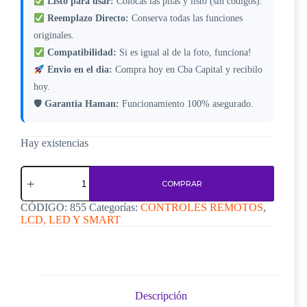
Listo para usar:
Colocas las pilas y listo (sin codigos).
Reemplazo Directo:
Conserva todas las funciones
originales.
Compatibilidad:
Si es igual al de la foto, funciona!
Envio en el dia:
Compra hoy en Cba Capital y recibilo
hoy.
🛡
Garantia Haman:
Funcionamiento 100% asegurado.
Hay existencias
Control
Remoto
COMPRAR
para
TV
CÓDIGO:
855
Categorías:
CONTROLES REMOTOS
,
Bionica
LCD, LED Y SMART
Oyility
Kanji
N784
–
Código
855
Descripción
cantidad