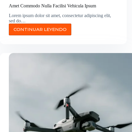
Amet Commodo Nulla Facilisi Vehicula Ipsum
Lorem ipsum dolor sit amet, consectetur adipiscing elit,
sed do…
CONTINUAR LEYENDO
AMET
COMMODO
NULLA
FACILISI
VEHICULA
IPSUM