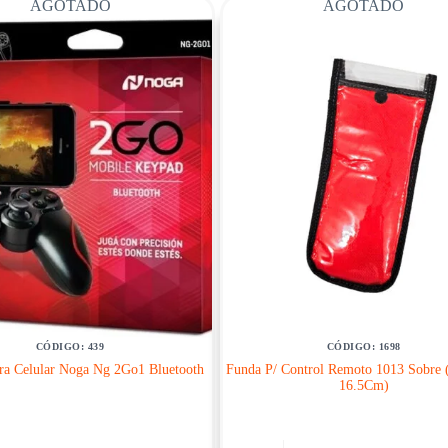
AGOTADO
AGOTADO
CÓDIGO: 439
CÓDIGO: 1698
ara Celular Noga Ng 2Go1 Bluetooth
Funda P/ Control Remoto 1013 Sobre
16.5Cm)