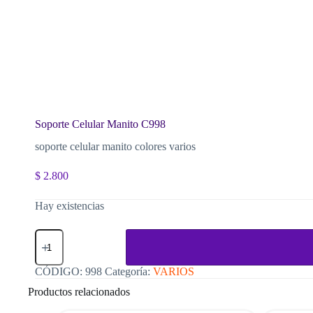
Soporte Celular Manito C998
soporte celular manito colores varios
$
2.800
Hay existencias
Soporte
Celular
Manito
C998
CÓDIGO:
998
Categoría:
VARIOS
cantidad
Productos relacionados