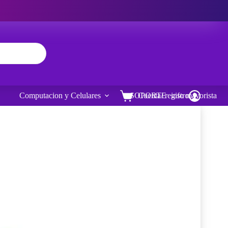
Computacion y Celulares
SOPORTE
Cuenta/ registro
info mayorista
Carro
de
compra