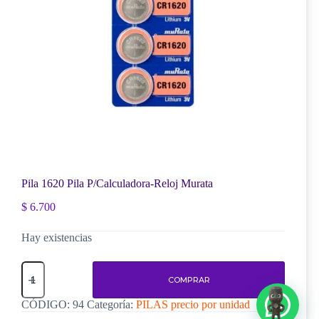
Pila 1620 Pila P/Calculadora-Reloj Murata
$
6.700
Hay existencias
Pila
1620
COMPRAR
Pila
P/Calculadora-
CÓDIGO:
94
Categoría:
PILAS precio por unidad
Reloj