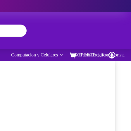
Computacion y Celulares
SOPORTE
Cuenta/ registro
info mayorista
Carro
de
compra