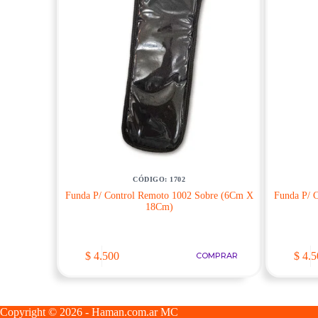
CÓDIGO: 1702
Funda P/ Control Remoto 1002 Sobre (6Cm X
Funda P/ 
18Cm)
$
4.500
$
4.5
COMPRAR
Copyright © 2026 - Haman.com.ar MC