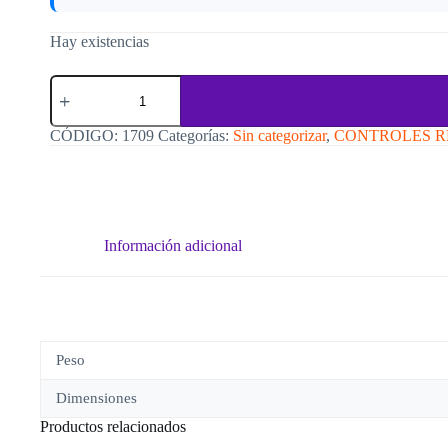
Hay existencias
Funda
P/
Control
Remoto
CÓDIGO:
1709
Categorías:
Sin categorizar
,
CONTROLES 
1006
Sobre
(8Cm
X
25Cm)
cantidad
Información adicional
Peso
Dimensiones
Productos relacionados