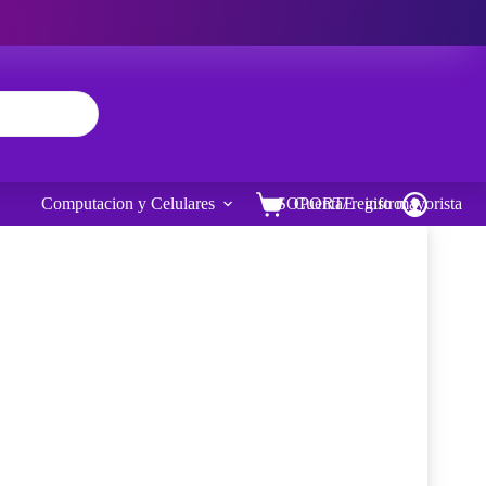
Computacion y Celulares
SOPORTE
Cuenta/ registro
info mayorista
Carro
de
compra