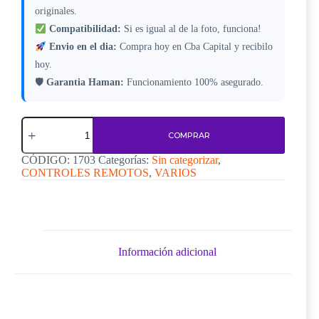
originales.
Compatibilidad:
Si es igual al de la foto, funciona!
Envio en el dia:
Compra hoy en Cba Capital y recibilo
hoy.
🛡
Garantia Haman:
Funcionamiento 100% asegurado.
Funda
P/
COMPRAR
Control
Remoto
CÓDIGO:
1703
Categorías:
Sin categorizar
,
1003
CONTROLES REMOTOS
,
VARIOS
Sobre
(6.5Cm
X
20Cm)
cantidad
Información adicional