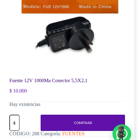
Fuente 12V 1000Ma Conector 5,5X2,1
$
10.000
Hay existencias
Fuente
12V
COMPRAR
1000Ma
Conector
CÓDIGO:
288
Categoría:
FUENTES
5,5X2,1