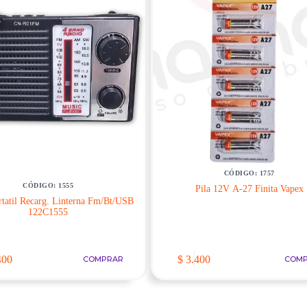
CÓDIGO: 1757
CÓDIGO: 1555
Pila 12V A-27 Finita Vapex
rtatil Recarg. Linterna Fm/Bt/USB
122C1555
400
$
3.400
COMPRAR
COM