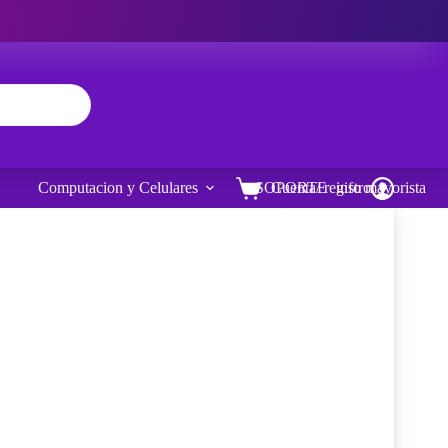
Computacion y Celulares
SOPORTE
Cuenta/ registro
info mayorista
Carro
de
compra