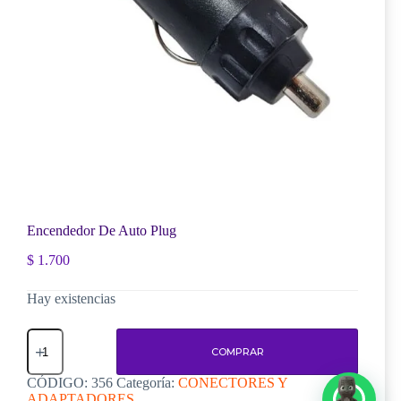
Encendedor De Auto Plug
$
1.700
Hay existencias
Encendedor
De
COMPRAR
Auto
Plug
CÓDIGO:
356
Categoría:
CONECTORES Y
cantidad
ADAPTADORES