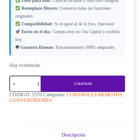
Listo para usar:
Colocas las pilas y listo (sin codigos).
Reemplazo Directo:
Conserva todas las funciones
originales.
Compatibilidad:
Si es igual al de la foto, funciona!
Envio en el dia:
Compra hoy en Cba Capital y recibilo
hoy.
🛡
Garantia Haman:
Funcionamiento 100% asegurado.
Hay existencias
Control
Remoto
COMPRAR
para
Roku
CÓDIGO:
1570
Categorías:
CONTROLES REMOTOS
,
TV
CONVERTIDORES
JH-
8000
–
Código
1570
cantidad
Descripción