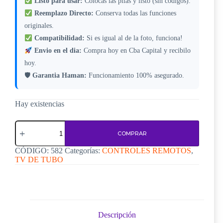
Listo para usar:
Colocas las pilas y listo (sin codigos).
Reemplazo Directo:
Conserva todas las funciones
originales.
Compatibilidad:
Si es igual al de la foto, funciona!
Envio en el dia:
Compra hoy en Cba Capital y recibilo
hoy.
🛡
Garantia Haman:
Funcionamiento 100% asegurado.
Hay existencias
Control
remoto
COMPRAR
para
TV
CÓDIGO:
582
Categorías:
CONTROLES REMOTOS
,
Sharp
TV DE TUBO
–
Código
582
cantidad
Descripción