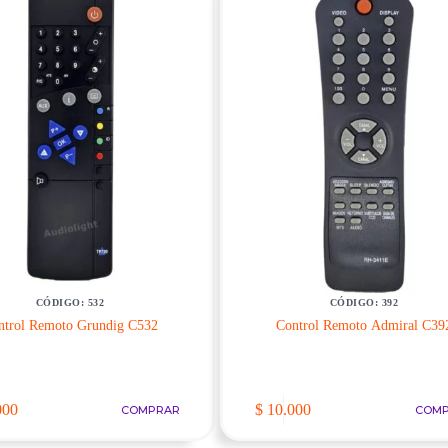
CÓDIGO: 532
CÓDIGO: 392
ntrol Remoto Grundig C532
Control Remoto Admiral C39
000
$
10.000
COMPRAR
COM