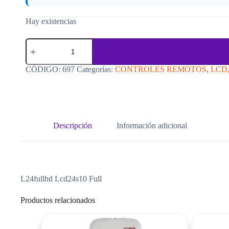
Hay existencias
Control
Remoto
Rca
C697
CÓDIGO:
697
Categorías:
CONTROLES REMOTOS
,
LCD
cantidad
Descripción
Información adicional
L24fullhd Lcd24s10 Full
Productos relacionados