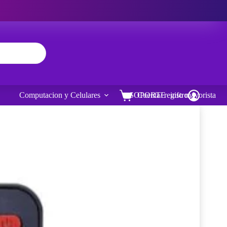
Computacion y Celulares
SOPORTE
Cuenta/ registro
info mayorista
Carro
de
compra