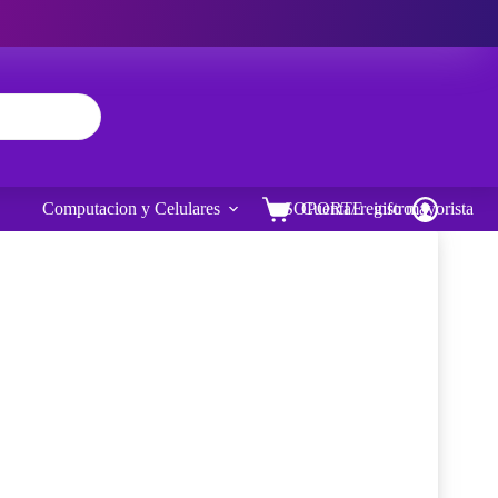
Computacion y Celulares
SOPORTE
Cuenta/ registro
info mayorista
Carro
de
compra