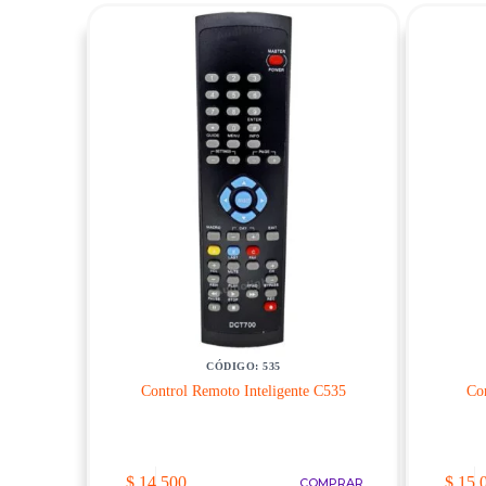
CÓDIGO: 535
Control Remoto Inteligente C535
Co
$
14.500
$
15.
COMPRAR