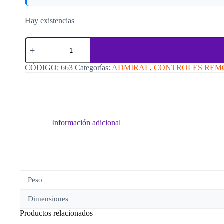
Hay existencias
Control
Remoto
Rca
C663
CÓDIGO:
663
Categorías:
ADMIRAL
,
CONTROLES REM
cantidad
Información adicional
Peso
Dimensiones
Productos relacionados