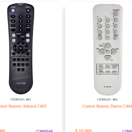
CÓDIGO: 603
CÓDIGO: 404
ntrol Remoto Admiral C603
Control Remoto Daewo C404
000
$
10.000
COMPRAR
COM