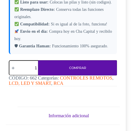
Listo para usar:
Colocas las pilas y listo (sin codigos).
Reemplazo Directo:
Conserva todas las funciones
originales.
Compatibilidad:
Si es igual al de la foto, funciona!
Envio en el dia:
Compra hoy en Cba Capital y recibilo
hoy.
🛡
Garantia Haman:
Funcionamiento 100% asegurado.
Control
Remoto
COMPRAR
Rca
C662
CÓDIGO:
662
Categorías:
CONTROLES REMOTOS
,
cantidad
LCD, LED Y SMART
,
RCA
Información adicional