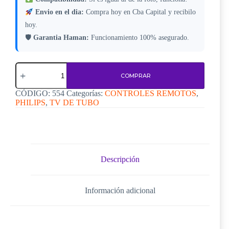
Envio en el dia:
Compra hoy en Cba Capital y recibilo
hoy.
🛡
Garantia Haman:
Funcionamiento 100% asegurado.
Control
Remoto
COMPRAR
Philips
C554
CÓDIGO:
554
Categorías:
CONTROLES REMOTOS
,
cantidad
PHILIPS
,
TV DE TUBO
Descripción
Información adicional