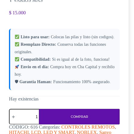
Y VARIOS MAS
$
15.000
Listo para usar:
Colocas las pilas y listo (sin codigos).
Reemplazo Directo:
Conserva todas las funciones
originales.
Compatibilidad:
Si es igual al de la foto, funciona!
Envio en el dia:
Compra hoy en Cba Capital y recibilo
hoy.
🛡
Garantia Haman:
Funcionamiento 100% asegurado.
Hay existencias
Control
Remoto
COMPRAR
Noblex
C616
CÓDIGO:
616
Categorías:
CONTROLES REMOTOS
,
cantidad
HITACHI
,
LCD, LED Y SMART
,
NOBLEX
,
Sanyo