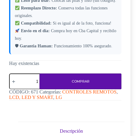
Listo para usar:
Colocas las pilas y listo (sin codigos).
Reemplazo Directo:
Conserva todas las funciones
originales.
Compatibilidad:
Si es igual al de la foto, funciona!
Envio en el dia:
Compra hoy en Cba Capital y recibilo
hoy.
🛡
Garantia Haman:
Funcionamiento 100% asegurado.
Hay existencias
Control
remoto
COMPRAR
para
TV
CÓDIGO:
671
Categorías:
CONTROLES REMOTOS
,
LG
LCD, LED Y SMART
,
LG
–
Código
671
cantidad
Descripción