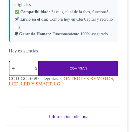
originales.
Compatibilidad:
Si es igual al de la foto, funciona!
Envio en el dia:
Compra hoy en Cba Capital y recibilo
hoy.
🛡
Garantia Haman:
Funcionamiento 100% asegurado.
Hay existencias
Control
Remoto
COMPRAR
Lg
C668
CÓDIGO:
668
Categorías:
CONTROLES REMOTOS
,
cantidad
LCD, LED Y SMART
,
LG
Información adicional