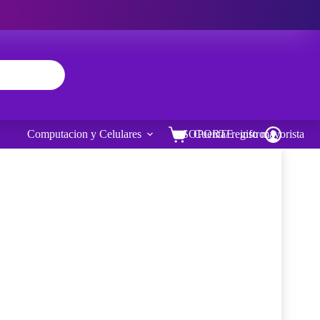
Computacion y Celulares
SOPORTE
Cuenta/ registro
info mayorista
Carro
de
compra