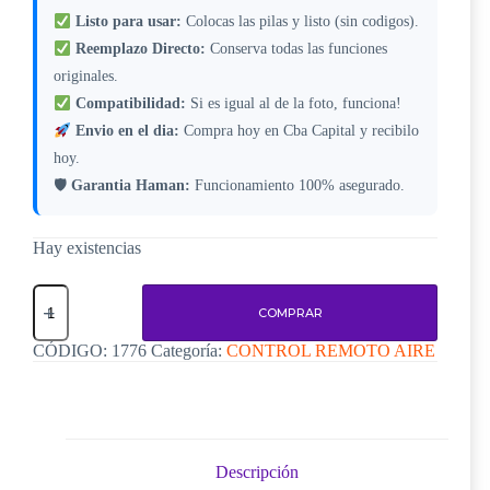
Listo para usar:
Colocas las pilas y listo (sin codigos).
Reemplazo Directo:
Conserva todas las funciones
originales.
Compatibilidad:
Si es igual al de la foto, funciona!
Envio en el dia:
Compra hoy en Cba Capital y recibilo
hoy.
🛡
Garantia Haman:
Funcionamiento 100% asegurado.
Hay existencias
Control
Remoto
COMPRAR
para
Aire
CÓDIGO:
1776
Categoría:
CONTROL REMOTO AIRE
Samsung
AR12JQFPAGM
–
Código
1776
cantidad
Descripción