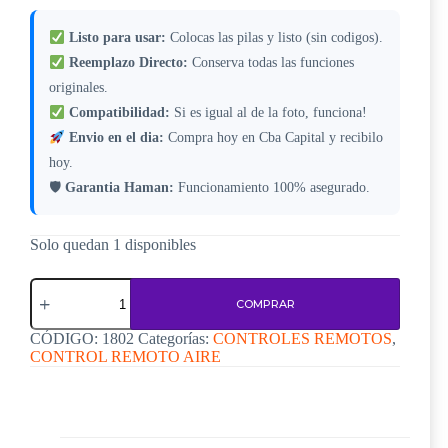
Listo para usar:
Colocas las pilas y listo (sin codigos).
Reemplazo Directo:
Conserva todas las funciones
originales.
Compatibilidad:
Si es igual al de la foto, funciona!
Envio en el dia:
Compra hoy en Cba Capital y recibilo
hoy.
🛡
Garantia Haman:
Funcionamiento 100% asegurado.
Solo quedan 1 disponibles
Control
Remoto
COMPRAR
Aire
Acondicionado
CÓDIGO:
1802
Categorías:
CONTROLES REMOTOS
,
Kelvinator
CONTROL REMOTO AIRE
Philco
Gplus
Surrey
Carrier
N680