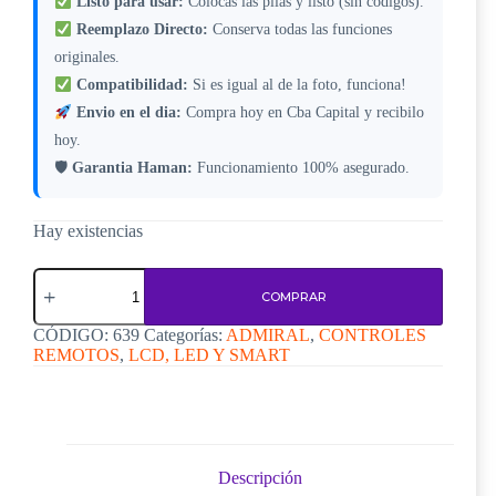
Listo para usar:
Colocas las pilas y listo (sin codigos).
Reemplazo Directo:
Conserva todas las funciones
originales.
Compatibilidad:
Si es igual al de la foto, funciona!
Envio en el dia:
Compra hoy en Cba Capital y recibilo
hoy.
🛡
Garantia Haman:
Funcionamiento 100% asegurado.
Hay existencias
Control
remoto
COMPRAR
para
TV
CÓDIGO:
639
Categorías:
ADMIRAL
,
CONTROLES
Admiral
REMOTOS
,
LCD, LED Y SMART
–
Código
639
cantidad
Descripción