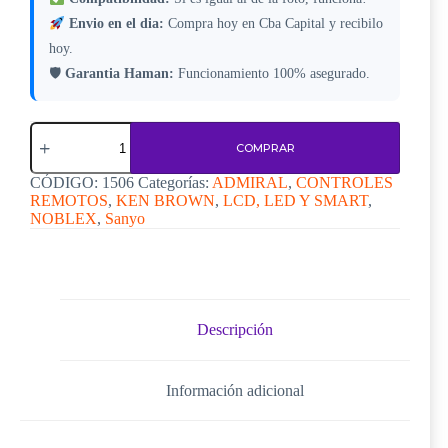
Envio en el dia:
Compra hoy en Cba Capital y recibilo
hoy.
🛡
Garantia Haman:
Funcionamiento 100% asegurado.
Control
Remoto
COMPRAR
Admiral
C1506
CÓDIGO:
1506
Categorías:
ADMIRAL
,
CONTROLES
cantidad
REMOTOS
,
KEN BROWN
,
LCD, LED Y SMART
,
NOBLEX
,
Sanyo
Descripción
Información adicional