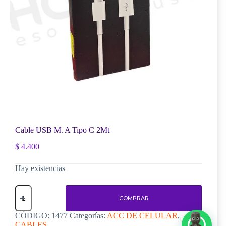
Cable USB M. A Tipo C 2Mt
$
4.400
Hay existencias
Cable
USB
COMPRAR
M.
A
CÓDIGO:
1477
Categorías:
ACC DE CELULAR
,
Tipo
CABLES