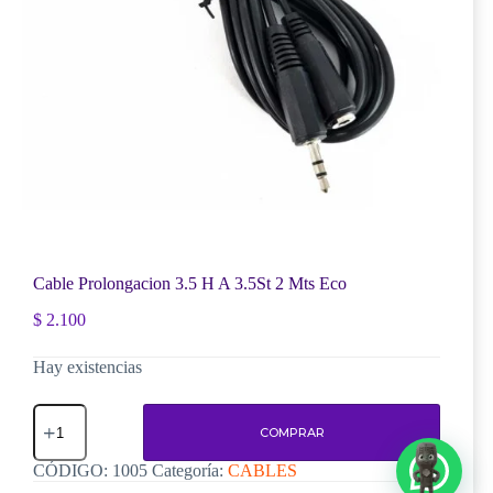
Cable Prolongacion 3.5 H A 3.5St 2 Mts Eco
$
2.100
Hay existencias
Cable
Prolongacion
COMPRAR
3.5
H
CÓDIGO:
1005
Categoría:
CABLES
A