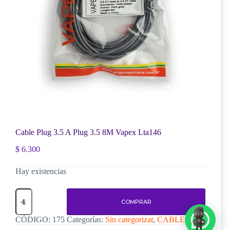
Cable Plug 3.5 A Plug 3.5 8M Vapex Lta146
$
6.300
Hay existencias
Cable
Plug
COMPRAR
3.5
A
CÓDIGO:
175
Categorías:
Sin categorizar
,
CABLES
Plug