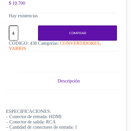
$
10.700
Hay existencias
Adaptador
/
COMPRAR
Conversor
Hdmi
CÓDIGO:
438
Categorías:
CONVERTIDORES
,
A
VARIOS
Rca-
Av
Nictom
cantidad
Descripción
ESPECIFICACIONES:
– Conector de entrada: HDMI
– Conector de salida: RCA
– Cantidad de conectores de entrada: 1